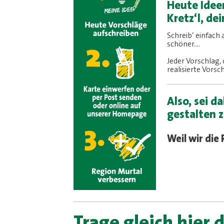
Heute Idee
Kretz‘l, de
Schreib‘ einfach 
schöner....
Jeder Vorschlag,
realisierte Vors
Also, sei 
gestalten 
Weil wir die
Trage gleich hier 