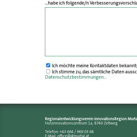
...habe ich folgende/n Verbesserungsvorschl
Ich möchte meine Kontaktdaten bekanntg
Ich stimme zu, das sämtliche Daten auss
Datenschutzbestimmungen...
Regionalentwicklungsverein innovationsRegion Murta
Holzinnovationszentrum 1a, 8740 Zeltweg
Telefon: +43 664 / 969 03 68
E-Mail:
office@iRmurtal.at