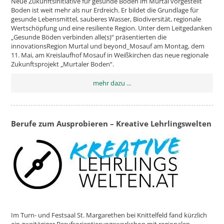
Neue Zukunftsinitiative für gesunde Böden im Murtal vorgestellt
Boden ist weit mehr als nur Erdreich. Er bildet die Grundlage für
gesunde Lebensmittel, sauberes Wasser, Biodiversität, regionale
Wertschöpfung und eine resiliente Region. Unter dem Leitgedanken
„Gesunde Böden verbinden alle(s)“ präsentierten die
innovationsRegion Murtal und beyond_Mosauf am Montag, dem
11. Mai, am Kreislaufhof Mosauf in Weißkirchen das neue regionale
Zukunftsprojekt „Murtaler Boden“.
mehr dazu ...
Berufe zum Ausprobieren – Kreative Lehrlingswelten
Im Turn- und Festsaal St. Margarethen bei Knittelfeld fand kürzlich
ein zweitägiger Berufsorientierungsworkshop mit regionalen