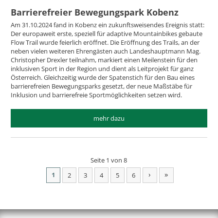
Barrierefreier Bewegungspark Kobenz
Am 31.10.2024 fand in Kobenz ein zukunftsweisendes Ereignis statt:
Der europaweit erste, speziell für adaptive Mountainbikes gebaute
Flow Trail wurde feierlich eröffnet. Die Eröffnung des Trails, an der
neben vielen weiteren Ehrengästen auch Landeshauptmann Mag.
Christopher Drexler teilnahm, markiert einen Meilenstein für den
inklusiven Sport in der Region und dient als Leitprojekt für ganz
Österreich. Gleichzeitig wurde der Spatenstich für den Bau eines
barrierefreien Bewegungsparks gesetzt, der neue Maßstäbe für
Inklusion und barrierefreie Sportmöglichkeiten setzen wird.
mehr dazu
Seite 1 von 8
›
»
1
2
3
4
5
6