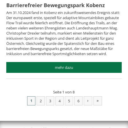
Barrierefreier Bewegungspark Kobenz
Am 31.10.2024 fand in Kobenz ein zukunftsweisendes Ereignis statt:
Der europaweit erste, speziell für adaptive Mountainbikes gebaute
Flow Trail wurde feierlich eröffnet. Die Eröffnung des Trails, an der
neben vielen weiteren Ehrengästen auch Landeshauptmann Mag.
Christopher Drexler teilnahm, markiert einen Meilenstein für den
inklusiven Sport in der Region und dient als Leitprojekt für ganz
Österreich. Gleichzeitig wurde der Spatenstich für den Bau eines
barrierefreien Bewegungsparks gesetzt, der neue Maßstäbe für
Inklusion und barrierefreie Sportmöglichkeiten setzen wird.
mehr dazu
Seite 1 von 8
›
»
1
2
3
4
5
6