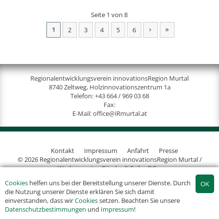
Seite 1 von 8
›
»
1
2
3
4
5
6
Regionalentwicklungsverein innovationsRegion Murtal
8740 Zeltweg, Holzinnovationszentrum 1a
Telefon:
+43 664 / 969 03 68
Fax:
E-Mail:
office@iRmurtal.at
Kontakt
Impressum
Anfahrt
Presse
© 2026 Regionalentwicklungsverein innovationsRegion Murtal /
Werbeagentur Gössler & Sailer OG
Cookies
helfen uns bei der Bereitstellung unserer Dienste. Durch
die Nutzung unserer Dienste erklären Sie sich damit
einverstanden, dass wir
Cookies
setzen. Beachten Sie unsere
Datenschutzbestimmungen
und
Impressum
!