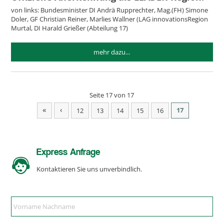
von links: Bundesminister DI Andrä Rupprechter, Mag.(FH) Simone
Doler, GF Christian Reiner, Marlies Wallner (LAG innovationsRegion
Murtal, DI Harald Grießer (Abteilung 17)
mehr dazu...
Seite 17 von 17
«
‹
17
12
13
14
15
16
Express Anfrage
Kontaktieren Sie uns unverbindlich.