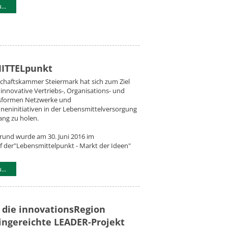
..
ITTELpunkt
chaftskammer Steiermark hat sich zum Ziel
 innovative Vertriebs-, Organisations- und
sformen Netzwerke und
eninitiativen in der Lebensmittelversorgung
ang zu holen.
rund wurde am 30. Juni 2016 im
f der"Lebensmittelpunkt - Markt der Ideen"
..
 die innovationsRegion
ingereichte LEADER-Projekt