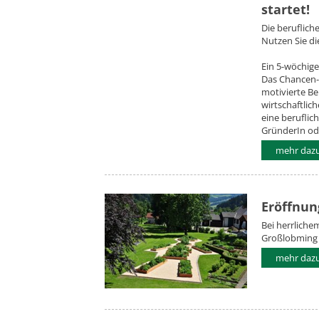
startet!
Die beruflich
Nutzen Sie di
Ein 5-wöchige
Das Chancen-C
motivierte Be
wirtschaftlic
eine beruflic
GründerIn od
mehr dazu.
Eröffnun
Bei herrliche
Großlobming 
mehr dazu.