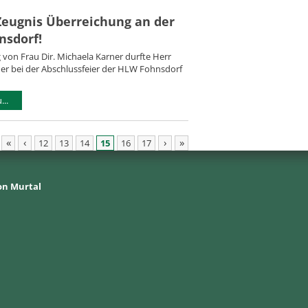
eugnis Überreichung an der
nsdorf!
 von Frau Dir. Michaela Karner durfte Herr
ner bei der Abschlussfeier der HLW Fohnsdorf
..
«
‹
›
»
12
13
14
15
16
17
on Murtal