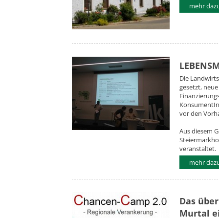
mehr dazu.
LEBENSM
Die Landwirts
gesetzt, neue
Finanzierung
KonsumentInn
vor den Vorh
Aus diesem G
Steiermarkho
veranstaltet.
mehr dazu.
Das über
Murtal e