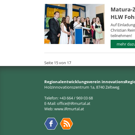
Matura-Z
HLW Foh
Auf Einladung
Christian Rei
teilnehmen!
mehr dazu.
Seite 15 von 17
Regionalentwicklungsverein innovationsRegi
Holzinnovationszentrum 1a, 8740 Zeltweg
Telefon: +43 664 / 969 03 68
E-Mail:
office@iRmurtal.at
Web:
www.iRmurtal.at