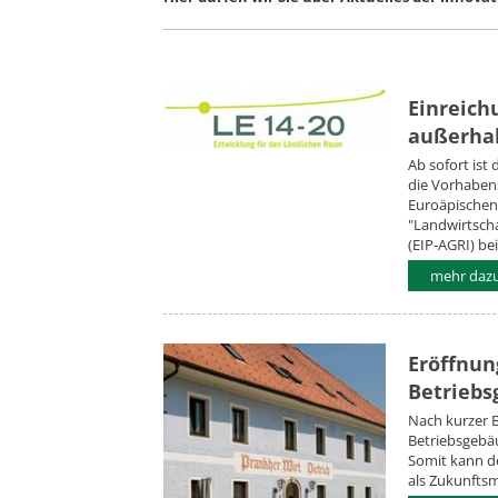
Einreich
außerhal
Ab sofort ist
die Vorhaben
Euroäpischen
"Landwirtscha
(EIP-AGRI) b
mehr dazu.
Eröffnun
Betriebs
Nach kurzer B
Betriebsgebä
Somit kann d
als Zukunfts