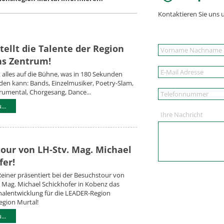
Kontaktieren Sie uns 
tellt die Talente der Region
ns Zentrum!
t alles auf die Bühne, was in 180 Sekunden
en kann: Bands, Einzelmusiker, Poetry-Slam,
rumental, Chorgesang, Dance...
..
Ihre Nachricht
our von LH-Stv. Mag. Michael
fer!
Reiner präsentiert bei der Besuchstour von
 Mag. Michael Schickhofer in Kobenz das
alentwicklung für die LEADER-Region
egion Murtal!
..