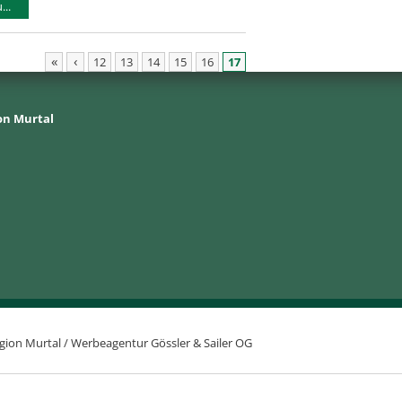
..
«
‹
12
13
14
15
16
17
on Murtal
gion Murtal /
Werbeagentur Gössler & Sailer OG