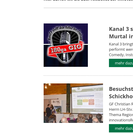
Kanal 3 s
Murtal i
Kanal 3 bring
performt werd
Comedy, Inst
mehr dazu.
Besuchst
Schickho
GF Christian 
Herrn LH-Stv.
Thema Region
innovationsR
mehr dazu.