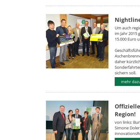
Nightlin
Um auch regio
im Jahr 2015 
15.000 Euro u
Geschäftsfüh
Aschenbrenne
daher kürzlic
Sonderfahrte
sichern soll.
mehr dazu.
Offiziel
Region!
von links: Bu
Simone Doler,
innovationsRe