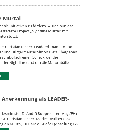
e Murtal
nale Initiativen zu fördern, wurde nun das
gestartete Projekt „Nightline Murtal“ mit
nterstützt.
rer Christian Reiner, Leaderobmann Bruno
r und Bürgermeister Simon Pletz übergaben
h symbolisch einen Scheck, der die
n der Nightline rund um die Maturabälle
..
le Anerkennung als LEADER-
ndesminister DI Andrä Rupprechter, Mag.(FH)
 GF Christian Reiner, Marlies Wallner (LAG
gion Murtal, DI Harald Grießer (Abteilung 17)