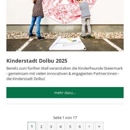
Kinderstadt Dolbu 2025
Bereits zum fünften Mall veranstalten die Kinderfreunde Steiermark
- gemeinsam mit vielen innovativen & engagierten Partner:innen -
die Kinderstadt Dolbu!
mehr dazu...
Seite 1 von 17
›
»
1
2
3
4
5
6