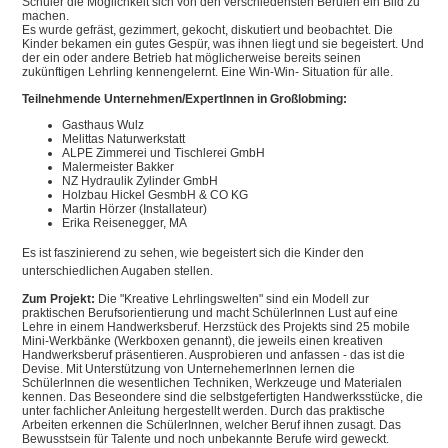
Schüler die Möglichkeit sich von den verschiedensten Berufen ein Bild zu
machen.
Es wurde gefräst, gezimmert, gekocht, diskutiert und beobachtet. Die
Kinder bekamen ein gutes Gespür, was ihnen liegt und sie begeistert. Und
der ein oder andere Betrieb hat möglicherweise bereits seinen
zukünftigen Lehrling kennengelernt. Eine Win-Win- Situation für alle.
Teilnehmende Unternehmen/ExpertInnen in Großlobming:
Gasthaus Wulz
Melittas Naturwerkstatt
ALPE Zimmerei und Tischlerei GmbH
Malermeister Bakker
NZ Hydraulik Zylinder GmbH
Holzbau Hickel GesmbH & CO KG
Martin Hörzer (Installateur)
Erika Reisenegger, MA
Es ist faszinierend zu sehen, wie begeistert sich die Kinder den
unterschiedlichen Augaben stellen.
Zum Projekt:
Die "Kreative Lehrlingswelten" sind ein Modell zur
praktischen Berufsorientierung und macht SchülerInnen Lust auf eine
Lehre in einem Handwerksberuf. Herzstück des Projekts sind 25 mobile
Mini-Werkbänke (Werkboxen genannt), die jeweils einen kreativen
Handwerksberuf präsentieren. Ausprobieren und anfassen - das ist die
Devise. Mit Unterstützung von UnternehemerInnen lernen die
SchülerInnen die wesentlichen Techniken, Werkzeuge und Materialen
kennen. Das Beseondere sind die selbstgefertigten Handwerksstücke, die
unter fachlicher Anleitung hergestellt werden. Durch das praktische
Arbeiten erkennen die SchülerInnen, welcher Beruf ihnen zusagt. Das
Bewusstsein für Talente und noch unbekannte Berufe wird geweckt.