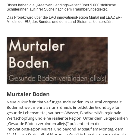
Bisher haben die „Kreativen Lehrlingswelten“ über 9.000 steirische
SchülerInnen auf ihrer Suche nach dem Traumberuf begleitet.
Das Projekt wird über die LAG innovationsRegion Murtal mit LEADER-
Mitteln der EU, des Bundes und dem Land Steiermark unterstützt.
Murtaler Boden
Neue Zukunftsinitiative für gesunde Böden im Murtal vorgestellt
Boden ist weit mehr als nur Erdreich. Er bildet die Grundlage für
gesunde Lebensmittel, sauberes Wasser, Biodiversität, regionale
Wertschöpfung und eine resiliente Region. Unter dem Leitgedanken
„Gesunde Böden verbinden alle(s)“ präsentierten die
innovationsRegion Murtal und beyond_Mosauf am Montag, dem
11. Mai, am Kreislaufhof Mosauf in Weißkirchen das neue regionale