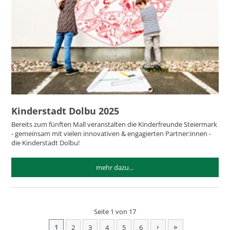
Kinderstadt Dolbu 2025
Bereits zum fünften Mall veranstalten die Kinderfreunde Steiermark
- gemeinsam mit vielen innovativen & engagierten Partner:innen -
die Kinderstadt Dolbu!
mehr dazu...
Seite 1 von 17
›
»
1
2
3
4
5
6