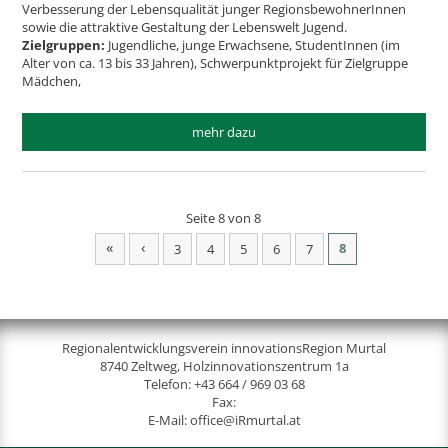
Verbesserung der Lebensqualität junger RegionsbewohnerInnen
sowie die attraktive Gestaltung der Lebenswelt Jugend.
Zielgruppen:
Jugendliche, junge Erwachsene, StudentInnen (im
Alter von ca. 13 bis 33 Jahren), Schwerpunktprojekt für Zielgruppe
Mädchen,
mehr dazu
Seite 8 von 8
«
‹
8
3
4
5
6
7
Regionalentwicklungsverein innovationsRegion Murtal
8740 Zeltweg, Holzinnovationszentrum 1a
Telefon:
+43 664 / 969 03 68
Fax:
E-Mail:
office@iRmurtal.at