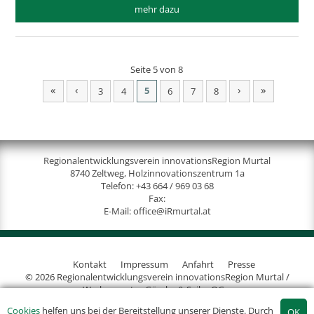
mehr dazu
Seite 5 von 8
«
‹
›
»
5
3
4
6
7
8
Regionalentwicklungsverein innovationsRegion Murtal
8740 Zeltweg, Holzinnovationszentrum 1a
Telefon:
+43 664 / 969 03 68
Fax:
E-Mail:
office@iRmurtal.at
Kontakt
Impressum
Anfahrt
Presse
© 2026 Regionalentwicklungsverein innovationsRegion Murtal /
Werbeagentur Gössler & Sailer OG
Cookies
helfen uns bei der Bereitstellung unserer Dienste. Durch