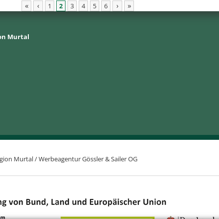
«
‹
›
»
1
2
3
4
5
6
on Murtal
gion Murtal /
Werbeagentur Gössler & Sailer OG