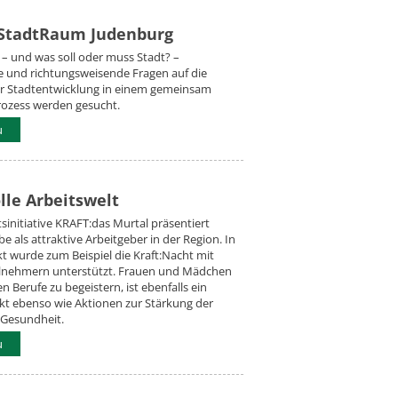
 StadtRaum Judenburg
! – und was soll oder muss Stadt? –
 und richtungsweisende Fragen auf die
r Stadtentwicklung in einem gemeinsam
rozess werden gesucht.
u
lle Arbeitswelt
tsinitiative KRAFT:das Murtal präsentiert
e als attraktive Arbeitgeber in der Region. In
t wurde zum Beispiel die Kraft:Nacht mit
ilnehmern unterstützt. Frauen und Mädchen
n Berufe zu begeistern, ist ebenfalls ein
kt ebenso wie Aktionen zur Stärkung der
 Gesundheit.
u