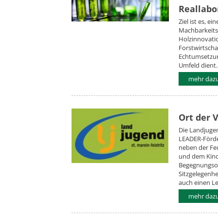
Reallabo
Ziel ist es, e
Machbarkeits
Holzinnovatio
Forstwirtscha
Echtumsetzun
Umfeld dient.
mehr daz
Ort der V
Die Landjugend
LEADER-Förder
neben der Fe
und dem Kinde
Begegnungsor
Sitzgelegenhei
auch einen Le
mehr daz