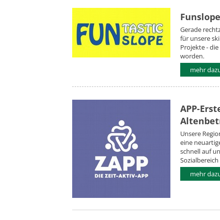
Funslope
Gerade rechtz
für unsere sk
Projekte - di
worden.
mehr daz
APP-Erst
Altenbet
Unsere Region
eine neuartig
schnell auf u
Sozialbereich
mehr daz