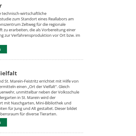
r
ine technisch-wirtschaftliche
studie zum Standort eines Reallabors am
nszentrum Zeltweg für die regionale
ft zu erarbeiten, die als Vorbereitung einer
g zur Verfahrensproduktion vor Ort bzw. im
u
ielfalt
 St. Marein-Feistritz errichtet mit Hilfe von
mitteln einen „Ort der Vielfalt“. Gleich
uerwehr, unmittelbar neben der Volksschule
rgarten in St. Marein wird der
t mit Naschgarten, Mini-Bibliothek und
ten für Jung und Alt gestaltet. Dieser bildet
bensraum für diverse Tierarten.
u