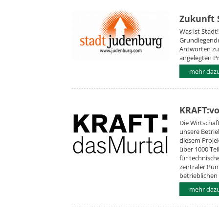
Zukunft
Was ist Stadt
Grundlegende
Antworten zu
angelegten P
mehr daz
KRAFT:vo
Die Wirtschaf
unsere Betrieb
diesem Projek
über 1000 Te
für technische
zentraler Pun
betrieblichen
mehr daz