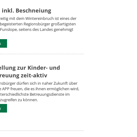
 inkl. Beschneiung
eitig mit dem Wintereinbruch ist eines der
ibegeisterten Regionsbürger großartigsten
e Funslope, seitens des Landes genehmigt
u
ellung zur Kinder- und
reuung zeit-aktiv
sbürger dürfen sich in naher Zukunft über
e APP freuen, die es ihnen ermöglichen wird,
nterschiedlichste Betreuungsdienste im
 zugreifen zu können.
u