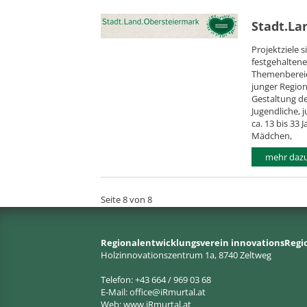
Stadt.La
Projektziele 
festgehalten
Themenbereic
junger Regio
Gestaltung d
Jugendliche, 
ca. 13 bis 33
Mädchen,
mehr daz
Seite 8 von 8
Regionalentwicklungsverein innovationsRegi
Holzinnovationszentrum 1a, 8740 Zeltweg
Telefon: +43 664 / 969 03 68
E-Mail:
office@iRmurtal.at
Web:
www.iRmurtal.at