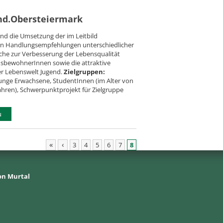
nd.Obersteiermark
sind die Umsetzung der im Leitbild
en Handlungsempfehlungen unterschiedlicher
he zur Verbesserung der Lebensqualität
nsbewohnerInnen sowie die attraktive
er Lebenswelt Jugend.
Zielgruppen:
junge Erwachsene, StudentInnen (im Alter von
 Jahren), Schwerpunktprojekt für Zielgruppe
u
«
‹
3
4
5
6
7
8
on Murtal