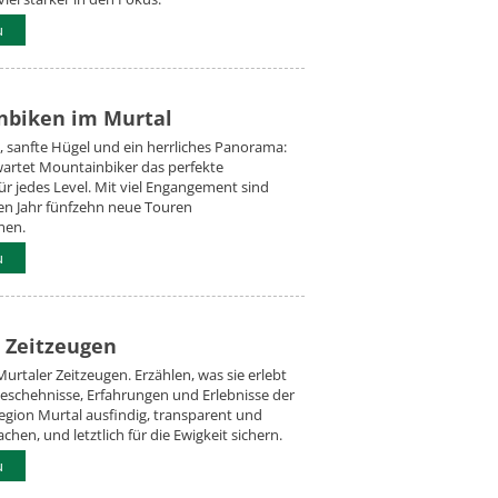
u
nbiken im Murtal
s, sanfte Hügel und ein herrliches Panorama:
wartet Mountainbiker das perfekte
ür jedes Level. Mit viel Engangement sind
zten Jahr fünfzehn neue Touren
men.
u
 Zeitzeugen
Murtaler Zeitzeugen. Erzählen, was sie erlebt
Geschehnisse, Erfahrungen und Erlebnisse der
gion Murtal ausfindig, transparent und
hen, und letztlich für die Ewigkeit sichern.
u