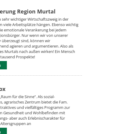
ierung Region Murtal
 sehr wichtiger Wirtschaftszweig in der
 viele Arbeitsplätze hängen. Ebenso wichtig
 die emotionale Verankerung bei jedem
gionsbürger. Nur wenn wir von unserer
v überzeugt sind, können wir
end agieren und argumentieren. Also als
des Murtals nach außen wirken! Ein Mensch
 tausend Prospekte!
u
ox
Raum für die Sinne“. Als sozial-
, agrarisches Zentrum bietet die Fam.
traktives und vielfältiges Programm zur
n Gesundheit und Wohlbefinden mit
ngs- aber auch Erlebnischarakter für
 Altersgruppen an
u