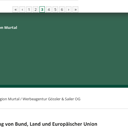
«
‹
›
»
1
2
3
4
5
6
on Murtal
gion Murtal /
Werbeagentur Gössler & Sailer OG