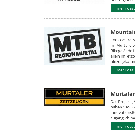
mehr daz
Mountai
Endlose Trail
Im Murtal er
Bikegelände f
allein im let
hinzugekom
mehr daz
Murtaler
Das Projekt „
haben.“ soll 
innovationsRe
zugänglich mac
mehr daz