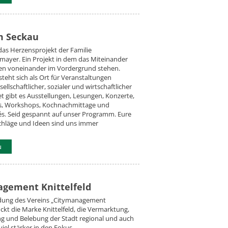
m Seckau
das Herzensprojekt der Familie
ayer. Ein Projekt in dem das Miteinander
en voneinander im Vordergrund stehen.
teht sich als Ort für Veranstaltungen
esellschaftlicher, sozialer und wirtschaftlicher
t gibt es Ausstellungen, Lesungen, Konzerte,
s, Workshops, Kochnachmittage und
és. Seid gespannt auf unser Programm. Eure
chläge und Ideen sind uns immer
u
gement Knittelfeld
dung des Vereins „Citymanagement
ückt die Marke Knittelfeld, die Vermarktung,
ng und Belebung der Stadt regional und auch
viel stärker in den Fokus.