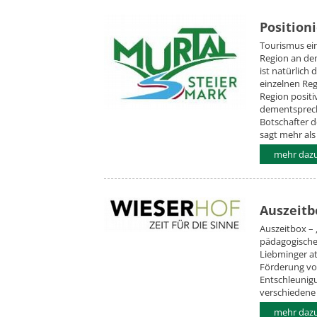
Position
Tourismus ein
Region an dem
ist natürlich
einzelnen Re
Region positi
dementsprech
Botschafter 
sagt mehr als
mehr daz
Auszeitb
Auszeitbox – „
pädagogisches
Liebminger at
Förderung vo
Entschleunigu
verschiedene
mehr daz