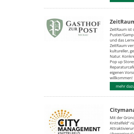
ZeitRau
ZeitRaum ist 
Puster/Gampm
und das Lern
ZeitRaum vers
kultureller, g
Natur. Konkre
Pop up Store
Reparaturcaf
eigenen Vors
willkommen!
mehr daz
Citymana
Mit der Grün
Knittelfeld“ r
Attraktivieru
überregional 