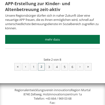
APP-Erstellung zur Kinder- und
Altenbetreuung zeit-aktiv
Unsere Regionsbürger dürfen sich in naher Zukunft über eine
neuartige APP freuen, die es ihnen ermöglichen wird, schnell auf
unterschiedlichste Betreuungsdienste im Sozialbereich zugreifen zu
können.
mehr dazu
Seite 2 von 8
«
‹
›
»
2
1
3
4
5
6
Regionalentwicklungsverein innovationsRegion Murtal
8740 Zeltweg, Holzinnovationszentrum 1a
Telefon:
+43 664 / 969 03 68
Fax: