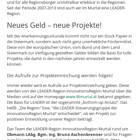
und für alle Regionsbürger unmittelbar erlebbar in die Regionen.
Seit der Periode 2007-2013 sind auch wir im Murtal eine LEADER-
Region.
Neues Geld – neue Projekte!
Mit der Anerkennungsurkunde kommt nicht nur ein Stück Papier in
die Steiermark, sondern auch nicht ganz unerhebliche Fördermittel.
Diese von der europäischen Union, vom Bund und dem Land
Steiermark zur Verfügung gestellten Gelder bilden die Basis für tolle
Projekte, die damit in den nächsten Jahren entwickelt werden
können.
Die Aufrufe zur Projekteinreichung werden folgen!
Immer wieder wird es Aufrufe zur Projekteinreichung geben. Diese
werden von der LEADER-Region innovationsRegion Murtal über die
Medien und auf der Homepage
www.iRmurtal.at
bekannt gegeben.
Die Basis für LEADER ist der sogenannte „bottom-up Ansatz“. Das
heißt: „Die Region" bzw. "die LEADER-Steuerungsgruppe der
innovationsRegion Murtal"
entscheidet“, ob ein Projekt zur
positiven Entwicklung unserer Region beiträgt.
Das Team der LEADER-Region innovationsRegion Murtal rund um
Obmann LAbg. Bgm. Ing. Bruno Aschenbrenner
sind für Fragen
zum Einreichprozess natürlich jederzeit gerne behilflich. Bitte