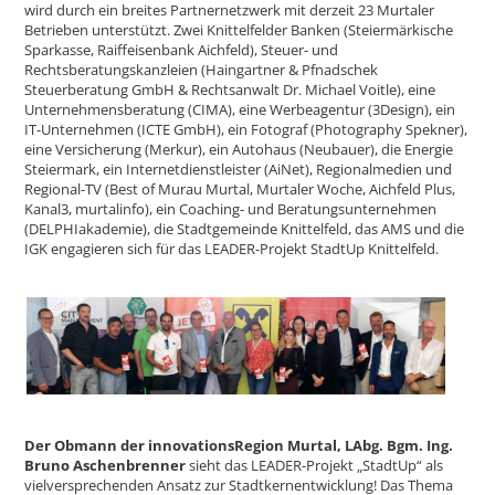
wird durch ein breites Partnernetzwerk mit derzeit 23 Murtaler
Betrieben unterstützt. Zwei Knittelfelder Banken (Steiermärkische
Sparkasse, Raiffeisenbank Aichfeld), Steuer- und
Rechtsberatungskanzleien (Haingartner & Pfnadschek
Steuerberatung GmbH & Rechtsanwalt Dr. Michael Voitle), eine
Unternehmensberatung (CIMA), eine Werbeagentur (3Design), ein
IT-Unternehmen (ICTE GmbH), ein Fotograf (Photography Spekner),
eine Versicherung (Merkur), ein Autohaus (Neubauer), die Energie
Steiermark, ein Internetdienstleister (AiNet), Regionalmedien und
Regional-TV (Best of Murau Murtal, Murtaler Woche, Aichfeld Plus,
Kanal3, murtalinfo), ein Coaching- und Beratungsunternehmen
(DELPHIakademie), die Stadtgemeinde Knittelfeld, das AMS und die
IGK engagieren sich für das LEADER-Projekt StadtUp Knittelfeld.
Der Obmann der innovationsRegion Murtal, LAbg. Bgm. Ing.
Bruno Aschenbrenner
sieht das LEADER-Projekt „StadtUp“ als
vielversprechenden Ansatz zur Stadtkernentwicklung! Das Thema