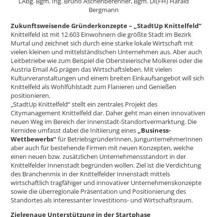
LAbg. Bgm. Ing. Bruno Aschenberenner, Bgm. DI(FH) Harald
Bergmann
Zukunftsweisende Gründerkonzepte – „StadtUp Knittelfeld“
Knittelfeld ist mit 12.603 Einwohnern die größte Stadt im Bezirk
Murtal und zeichnet sich durch eine starke lokale Wirtschaft mit
vielen kleinen und mittelständischen Unternehmen aus. Aber auch
Leitbetriebe wie zum Beispiel die Obersteierische Molkerei oder die
Austria Email AG prägen das Wirtschaftsleben. Mit vielen
Kulturveranstaltungen und einem breiten Einkaufsangebot will sich
Knittelfeld als Wohlfühlstadt zum Flanieren und Genießen
positionieren.
„StadtUp Knittelfeld“ stellt ein zentrales Projekt des
Citymanagement Knittelfeld dar. Daher geht man einen innovativen
neuen Weg im Bereich der Innenstadt-Standortvermarktung. Die
Kernidee umfasst dabei die Initiierung eines
„Business-
Wettbewerbs“
für BetriebsgründerInnen, JungunternehmerInnen
aber auch für bestehende Firmen mit neuen Konzepten, welche
einen neuen bzw. zusätzlichen Unternehmensstandort in der
Knittelfelder Innenstadt begründen wollen. Ziel ist die Verdichtung
des Branchenmix in der Knittelfelder Innenstadt mittels
wirtschaftlich tragfähiger und innovativer Unternehmenskonzepte
sowie die überregionale Präsentation und Positionierung des
Standortes als interessanter Investitions- und Wirtschaftsraum.
Zielgenaue Unterstützung in der Startphase