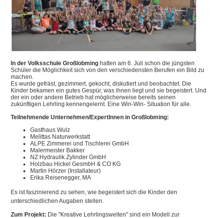
In der Volksschule Großlobming
hatten am 6. Juli schon die jüngsten
Schüler die Möglichkeit sich von den verschiedensten Berufen ein Bild zu
machen.
Es wurde gefräst, gezimmert, gekocht, diskutiert und beobachtet. Die
Kinder bekamen ein gutes Gespür, was ihnen liegt und sie begeistert. Und
der ein oder andere Betrieb hat möglicherweise bereits seinen
zukünftigen Lehrling kennengelernt. Eine Win-Win- Situation für alle.
Teilnehmende Unternehmen/ExpertInnen in Großlobming:
Gasthaus Wulz
Melittas Naturwerkstatt
ALPE Zimmerei und Tischlerei GmbH
Malermeister Bakker
NZ Hydraulik Zylinder GmbH
Holzbau Hickel GesmbH & CO KG
Martin Hörzer (Installateur)
Erika Reisenegger, MA
Es ist faszinierend zu sehen, wie begeistert sich die Kinder den
unterschiedlichen Augaben stellen.
Zum Projekt:
Die "Kreative Lehrlingswelten" sind ein Modell zur