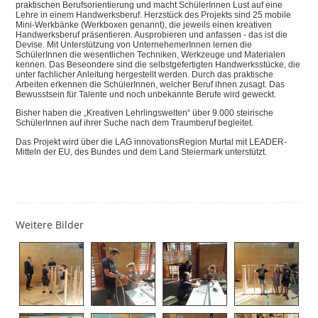
praktischen Berufsorientierung und macht SchülerInnen Lust auf eine
Lehre in einem Handwerksberuf. Herzstück des Projekts sind 25 mobile
Mini-Werkbänke (Werkboxen genannt), die jeweils einen kreativen
Handwerksberuf präsentieren. Ausprobieren und anfassen - das ist die
Devise. Mit Unterstützung von UnternehemerInnen lernen die
SchülerInnen die wesentlichen Techniken, Werkzeuge und Materialen
kennen. Das Beseondere sind die selbstgefertigten Handwerksstücke, die
unter fachlicher Anleitung hergestellt werden. Durch das praktische
Arbeiten erkennen die SchülerInnen, welcher Beruf ihnen zusagt. Das
Bewusstsein für Talente und noch unbekannte Berufe wird geweckt.
Bisher haben die „Kreativen Lehrlingswelten“ über 9.000 steirische
SchülerInnen auf ihrer Suche nach dem Traumberuf begleitet.
Das Projekt wird über die LAG innovationsRegion Murtal mit LEADER-
Mitteln der EU, des Bundes und dem Land Steiermark unterstützt.
Weitere Bilder