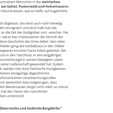
ortraitiert Menschen in der
steirischen
au am Sattel, Pusterwald und Hohentauern,
 Murtal wissen, was es heißt, auf Augenhöhe
ld abgebaut, das einst auch nach Venedig
mehr ertragreich und doch hält man die
t an die Zeit der Goldgräber und –wäscher. Der
r
, wie er hier Interessierten die Technik des
ene Geschichte des Ortes liefert. Sein Vater
m Nieder-gang des Goldabbaus in den 1940er
 Bergwerks knochen-harte Arbeit geleistet. Der
uns in den Talschluss, in sein langjähriges
ditionsreiche Jagd in seinem bewegten Leben
u einer Leidenschaft gewandelt hat. Zudem
eit, werden hier doch heimische Honigbienen,
gebieten einzigartige abgeschirmte
ufsstand einen verantwortungsvollen
och wesentlich dazu beigetragen, dass
den Bienenrassen längst nicht mehr so robust
hat den Tieren den natürlichen
ben unterstützt.
Österreichs und Südtirols Bergdörfer“