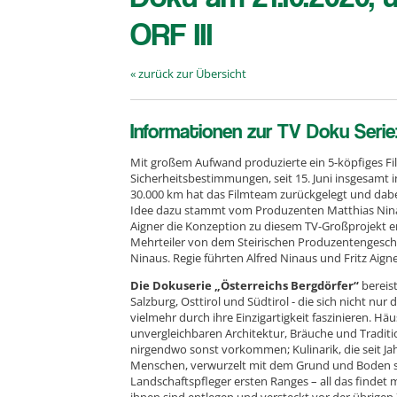
ORF III
« zurück zur Übersicht
Informationen zur TV Doku Serie
Mit großem Aufwand produzierte ein 5-köpfiges Fil
Sicherheitsbestimmungen, seit 15. Juni insgesamt in
30.000 km hat das Filmteam zurückgelegt und dabe
Idee dazu stammt vom Produzenten Matthias Nina
Aigner die Konzeption zu diesem TV-Großprojekt er
Mehrteiler von dem Steirischen Produzentengesch
Ninaus. Regie führten Alfred Ninaus und Fritz Aigne
Die Dokuserie „Österreichs Bergdörfer“
bereist
Salzburg, Osttirol und Südtirol - die sich nicht nu
vielmehr durch ihre Einzigartigkeit faszinieren. Hä
unvergleichbaren Architektur, Bräuche und Traditio
nirgendwo sonst vorkommen; Kulinarik, die seit Ja
Menschen, verwurzelt mit dem Grund und Boden se
Landschaftspfleger ersten Ranges – all das findet 
ihnen sind entlegen und versteckt vor der übrigen 