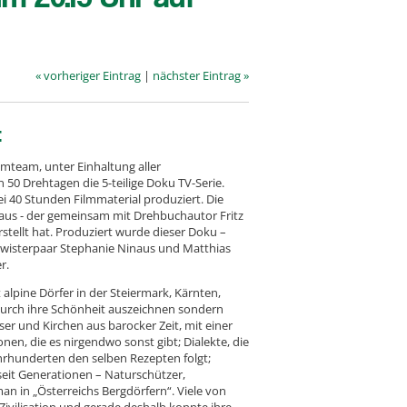
« vorheriger Eintrag
|
nächster Eintrag »
:
mteam, unter Einhaltung aller
 50 Drehtagen die 5-teilige Doku TV-Serie.
i 40 Stunden Filmmaterial produziert. Die
us - der gemeinsam mit Drehbuchautor Fritz
stellt hat. Produziert wurde dieser Doku –
wisterpaar Stephanie Ninaus und Matthias
r.
 alpine Dörfer in der Steiermark, Kärnten,
r durch ihre Schönheit auszeichnen sondern
user und Kirchen aus barocker Zeit, mit einer
nen, die es nirgendwo sonst gibt; Dialekte, die
hrhunderten den selben Rezepten folgt;
it Generationen – Naturschützer,
man in „Österreichs Bergdörfern“. Viele von
Zivilisation und gerade deshalb konnte ihre