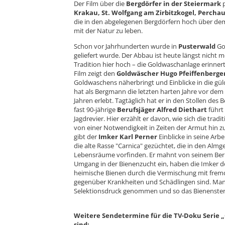
Der Film über die
Bergdörfer in der Steiermark
p
Krakau, St. Wolfgang am Zirbitzkogel, Perch
die in den abgelegenen Bergdörfern hoch über dem
mit der Natur zu leben.
Schon vor Jahrhunderten wurde in
Pusterwald
Go
geliefert wurde. Der Abbau ist heute längst nicht 
Tradition hier hoch – die Goldwaschanlage erinner
Film zeigt den
Goldwäscher Hugo Pfeiffenberge
Goldwaschens näherbringt und Einblicke in die güld
hat als Bergmann die letzten harten Jahre vor de
Jahren erlebt. Tagtäglich hat er in den Stollen des
fast 90-jährige
Berufsjäger Alfred Diethart
führt 
Jagdrevier. Hier erzählt er davon, wie sich die tra
von einer Notwendigkeit in Zeiten der Armut hin z
gibt der
Imker Karl Perner
Einblicke in seine Arb
die alte Rasse "Carnica" gezüchtet, die in den Alm
Lebensräume vorfinden. Er mahnt von seinem Ber
Umgang in der Bienenzucht ein, haben die Imker d
heimische Bienen durch die Vermischung mit frem
gegenüber Krankheiten und Schädlingen sind. Man 
Selektionsdruck genommen und so das Bienenster
Weitere Sendetermine für die TV-Doku Serie „
sind: