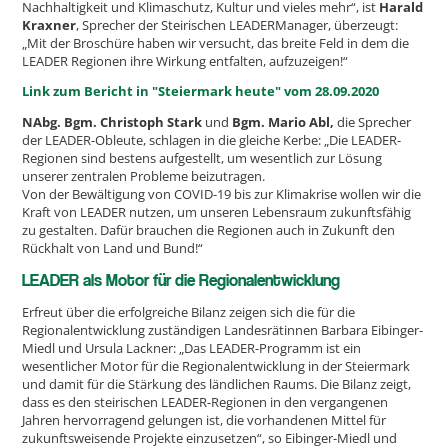
Nachhaltigkeit und Klimaschutz, Kultur und vieles mehr“, ist
Harald
Kraxner
, Sprecher der Steirischen LEADERManager, überzeugt:
„Mit der Broschüre haben wir versucht, das breite Feld in dem die
LEADER Regionen ihre Wirkung entfalten, aufzuzeigen!“
Link zum Bericht in "Steiermark heute" vom 28.09.2020
NAbg. Bgm. Christoph Stark
und
Bgm. Mario Abl,
die Sprecher
der LEADER-Obleute, schlagen in die gleiche Kerbe: „Die LEADER-
Regionen sind bestens aufgestellt, um wesentlich zur Lösung
unserer zentralen Probleme beizutragen.
Von der Bewältigung von COVID-19 bis zur Klimakrise wollen wir die
Kraft von LEADER nutzen, um unseren Lebensraum zukunftsfähig
zu gestalten. Dafür brauchen die Regionen auch in Zukunft den
Rückhalt von Land und Bund!“
LEADER als Motor für die Regionalentwicklung
Erfreut über die erfolgreiche Bilanz zeigen sich die für die
Regionalentwicklung zuständigen Landesrätinnen Barbara Eibinger-
Miedl und Ursula Lackner: „Das LEADER-Programm ist ein
wesentlicher Motor für die Regionalentwicklung in der Steiermark
und damit für die Stärkung des ländlichen Raums. Die Bilanz zeigt,
dass es den steirischen LEADER-Regionen in den vergangenen
Jahren hervorragend gelungen ist, die vorhandenen Mittel für
zukunftsweisende Projekte einzusetzen“, so Eibinger-Miedl und