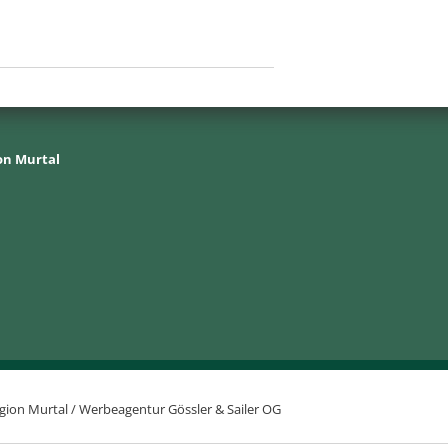
on Murtal
gion Murtal /
Werbeagentur Gössler & Sailer OG