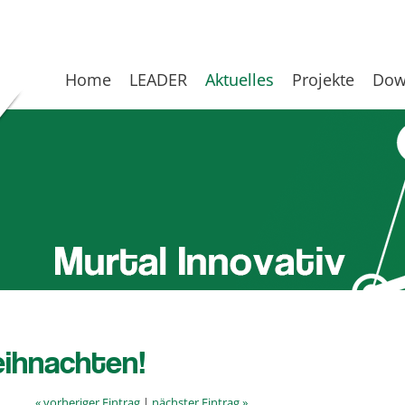
Home
LEADER
Aktuelles
Projekte
Dow
eihnachten!
« vorheriger Eintrag
|
nächster Eintrag »