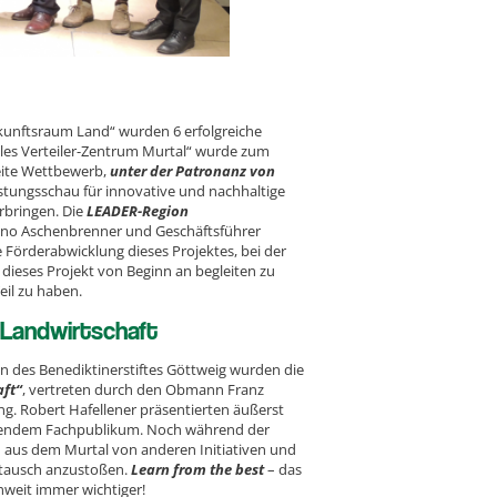
ukunftsraum Land“ wurden 6 erfolgreiche
les Verteiler-Zentrum Murtal“ wurde zum
weite Wettbewerb,
unter der Patronanz von
istungsschau für innovative und nachhaltige
erbringen. Die
LEADER-Region
no Aschenbrenner und Geschäftsführer
ie Förderabwicklung dieses Projektes, bei der
, dieses Projekt von Beginn an begleiten zu
il zu haben.
r Landwirtschaft
n des Benediktinerstiftes Göttweig wurden die
aft“
, vertreten durch den Obmann Franz
ng. Robert Hafellener präsentierten äußerst
wesendem Fachpublikum. Noch während der
 aus dem Murtal von anderen Initiativen und
stausch anzustoßen.
Learn from the best
– das
hweit immer wichtiger!