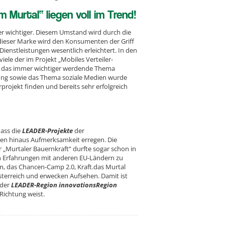
Murtal“ liegen voll im Trend!
er wichtiger. Diesem Umstand wird durch die
dieser Marke wird den Konsumenten der Griff
ienstleistungen wesentlich erleichtert. In den
le der im Projekt „Mobiles Verteiler-
e das immer wichtiger werdende Thema
tung sowie das Thema soziale Medien wurde
erprojekt finden und bereits sehr erfolgreich
dass die
LEADER-Projekte
der
en hinaus Aufmerksamkeit erregen. Die
r „Murtaler Bauernkraft“ durfte sogar schon in
en Erfahrungen mit anderen EU-Ländern zu
m, das Chancen-Camp 2.0, Kraft.das Murtal
sterreich und erwecken Aufsehen. Damit ist
 der
LEADER-Region innovationsRegion
 Richtung weist.