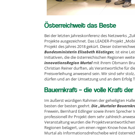
Österreichweit das Beste
Bei der letzten Jahreskonferenz des Netzwerks „Z
Projekte ausgezeichnet. Das LEADER-Projekt „Mobi
Projekt des Jahres 2018 gekürt. Dieser österreich
Bundesministerin Elisabeth Köstinger,
ist eine Le
Initiativen, die die österreichischen Regionen weit
innovationsRegion Murtal
mit ihrem Obmann Bru
Christian Reiner durften, als Verantwortliche für d
Preisverleihung anwesend sein. Wir sind sehr stolz
dürfen und an der Umsetzung und an dem Erfolg Te
Bauernkraft – die volle Kraft de
Im äußerst würdigen Rahmen der geheiligten Halle
besten der besten geehrt.
Die „Murtaler Bauernkr
Frewein, Bernhard Edlinger sowie ihrem Sprecher I
professionell ihr Projekt dem sehr zahlreich an
Veranstaltung wurden die Projektverantwortlichen
Regionen belagert, um einen regen Know-how Au
Murtal als Informationsdrehscheibe wird österreic