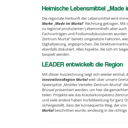
Heimische Lebensmittel „Made im 
Die regionale Herkunft der Lebensmittel wird imm
Marke
„
Made im Murtal
“ Rechnung getragen. Mit 
zu regional produzierten Lebensmitteln aber auch D
Fachvorträgen und Podiumsdiskussionen wurden vie
Zentrum Murtal“ bereits umgesetzte Faktoren, wi
Digitalisierung, angesprochen. Die Direktvermark
ebenfalls diskutiert. Alles Aspekte, die sich im Sieg
bespielt werden.
LEADER entwickelt die Region
Mit dieser Auszeichnung zeigt sich wieder einmal, 
innovationsRegion Murtal
weit über unsere Grenz
Speerspitze „Mobiles Verteiler-Zentrum Murtal“ de
Brüssel präsentiert werden, um hier die gemacht
teilen. Projekte wie das Kräuterkompetenz-Zentru
und viele andere haben Vorbildwirkung für ganz Ö
sichergestellt, dass der konsequente Weg, der von
Murtal
beschritten wurde, eindeutig in die richtige