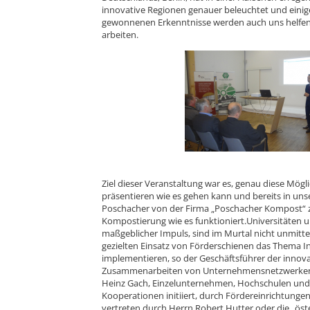
innovative Regionen genauer beleuchtet und einig
gewonnenen Erkenntnisse werden auch uns helfen, n
arbeiten.
Ziel dieser Veranstaltung war es, genau diese Mögl
präsentieren wie es gehen kann und bereits in uns
Poschacher von der Firma „Poschacher Kompost“ ze
Kompostierung wie es funktioniert.
Universitäten 
maßgeblicher Impuls, sind im Murtal nicht unmitt
gezielten Einsatz von Förderschienen das Thema 
implementieren, so der Geschäftsführer der innova
Zusammenarbeiten von Unternehmensnetzwerken, w
Heinz Gach, Einzelunternehmen, Hochschulen und
Kooperationen initiiert, durch Fördereinrichtungen 
vertreten durch Herrn Robert Hutter oder die „öst