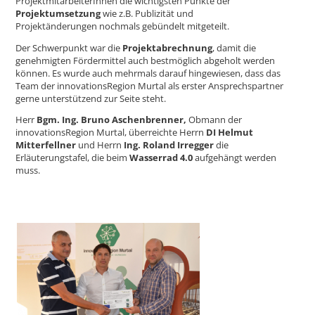
ProjektmitarbeiterInnen die wichtigsten Punkte der
Projektumsetzung
wie z.B. Publizität und
Projektänderungen nochmals gebündelt mitgeteilt.
Der Schwerpunkt war die
Projektabrechnung
, damit die
genehmigten Fördermittel auch bestmöglich abgeholt werden
können. Es wurde auch mehrmals darauf hingewiesen, dass das
Team der innovationsRegion Murtal als erster Ansprechspartner
gerne unterstützend zur Seite steht.
Herr
Bgm. Ing. Bruno Aschenbrenner,
Obmann der
innovationsRegion Murtal, überreichte Herrn
DI Helmut
Mitterfellner
und Herrn
Ing. Roland Irregger
die
Erläuterungstafel, die beim
Wasserrad 4.0
aufgehängt werden
muss.