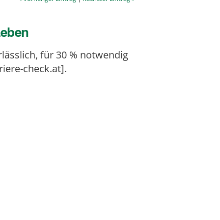
Leben
rlässlich
, für 30 % notwendig
iere-check.at].