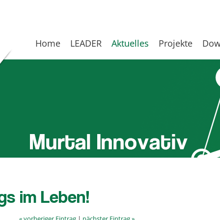
Home
LEADER
Aktuelles
Projekte
Dow
gs im Leben!
« vorheriger Eintrag
|
nächster Eintrag »