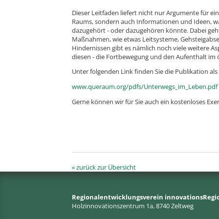
Dieser Leitfaden liefert nicht nur Argumente für ei
Raums, sondern auch Informationen und Ideen, was
dazugehört - oder dazugehören könnte. Dabei geht 
Maßnahmen, wie etwas Leitsysteme, Gehsteigabse
Hindernissen gibt es nämlich noch viele weitere As
diesen - die Fortbewegung und den Aufenthalt im
Unter folgenden Link finden Sie die Publikation a
www.queraum.org/pdfs/Unterwegs_im_Leben.pdf
Gerne können wir für Sie auch ein kostenloses Exem
« zurück zur Übersicht
Regionalentwicklungsverein innovationsRegi
Holzinnovationszentrum 1a, 8740 Zeltweg