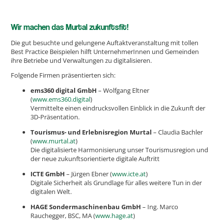
Wir machen das Murtal zukunftsfit!
Die gut besuchte und gelungene Auftaktveranstaltung mit tollen
Best Practice Beispielen hilft UnternehmerInnen und Gemeinden
ihre Betriebe und Verwaltungen zu digitalisieren.
Folgende Firmen präsentierten sich:
ems360 digital GmbH
– Wolfgang Eltner
(
www.ems360.digital
)
Vermittelte einen eindrucksvollen Einblick in die Zukunft der
3D-Präsentation.
Tourismus- und Erlebnisregion Murtal
– Claudia Bachler
(
www.murtal.at
)
Die digitalisierte Harmonisierung unser Tourismusregion und
der neue zukunftsorientierte digitale Auftritt
ICTE GmbH
– Jürgen Ebner (
www.icte.at
)
Digitale Sicherheit als Grundlage für alles weitere Tun in der
digitalen Welt.
HAGE Sondermaschinenbau GmbH
– Ing. Marco
Rauchegger, BSC, MA (
www.hage.at
)