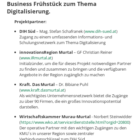
Business Frühstück zum Thema
Digitalisierung.
Projektpartner:
DIH Süd
– Mag. Stefan Schafranek (
www.dih-sued.at
)
​Zugang zu einem umfassenden Informations- und
Schulungsnetzwerk zum Thema Digitalisierung
innovationsRegion Murtal
– GF Christian Reiner
(
www.iRmurtal.at
)
Initialzünder, um die für dieses Projekt notwendigen Partner
zu finden und zusammen zu bringen und die verfügbaren
Angebote in der Region zugänglich zu machen
Kraft. Das Murtal
– Dr. Bibiane Puhl
(
www.kraft.dasmurtal.at
)
​Als wichtigstes Unternehmensnetzwerk bietet die Zugänge
zu über 90 Firmen, die ein großes Innovationspotential
darstellen.
Wirtschaftskammer Murau-Murtal
- Norbert Steinwidder
(
https://www.wko.at/service/dienststelle.html?orgid=20800
)
Der operative Partner mit den wichtigen Zugängen zu den
KMU´s in unserer Region sowie zentraler
Verbindungsschlüssel zum DIH Süd