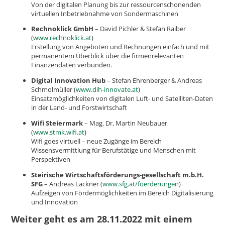
Von der digitalen Planung bis zur ressourcenschonenden
virtuellen Inbetriebnahme von Sondermaschinen
Rechnoklick GmbH
– David Pichler & Stefan Raiber
(
www.rechnoklick.at
)
Erstellung von Angeboten und Rechnungen einfach und mit
permanentem Überblick über die firmenrelevanten
Finanzendaten verbunden.
Digital Innovation Hub
– Stefan Ehrenberger & Andreas
Schmolmüller (
www.dih-innovate.at
)
Einsatzmöglichkeiten von digitalen Luft- und Satelliten-Daten
in der Land- und Forstwirtschaft
Wifi Steiermark
– Mag. Dr, Martin Neubauer
(
www.stmk.wifi.at
)
​Wifi goes virtuell – neue Zugänge im Bereich
Wissensvermittlung für Berufstätige und Menschen mit
Perspektiven
Steirische Wirtschaftsförderungs-gesellschaft m.b.H.
SFG
– Andreas Lackner (
www.sfg.at/foerderungen
)
Aufzeigen von Fördermöglichkeiten im Bereich Digitalisierung
und Innovation
Weiter geht es am 28.11.2022 mit einem