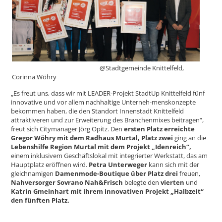
@Stadtgemeinde Knittelfeld,
Corinna Wöhry
„Es freut uns, dass wir mit LEADER-Projekt StadtUp Knittelfeld fünf
innovative und vor allem nachhaltige Unterneh-menskonzepte
bekommen haben, die den Standort Innenstadt Knittelfeld
attraktiveren und zur Erweiterung des Branchenmixes beitragen“,
freut sich Citymanager Jörg Opitz. Den
ers
ten Platz erreichte
Gregor Wöhry mit dem Radhaus Murtal,
Platz zwei
ging an die
Lebenshilfe Region Murtal mit dem Projekt „Idenreich“,
einem inklusivem Geschäftslokal mit integrier
ter Werkstatt, das am
Hauptplatz eröffnen wird.
Petra Unterweger
kann sich mit der
gleich
namigen
Damenmode-Boutique über Platz drei
freuen,
Nahversorger Sovrano Nah&Frisch
belegte den
vierten
und
Katrin Gmeinhart mit ihrem innovativen Projekt „Halbzeit“
den fünf
ten Platz.