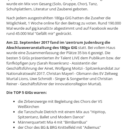
wurde ein Mix von Gesang (Solo, Gruppe, Chor), Tanz,
Schuhplattlern, Literatur und Zauberei geboten.
Nach jedem ausgestrahlten 180ga GIG hatten die Zuseher die
Möglichkeit, 1 Woche online für den Beitrag zu voten. Rund 190.000
Mal wurde auf gig.kanal3.tv abgestimmt und auf Facebook wurde
rund 45.000 Mal "Gefällt mir" gedrückt.
Am 22. September 2017 fand im \zentrum Judenburg die
Abschlussveranstaltung des 180ga GIG
statt. Bei vollem Haus
wurde eine Zusammenfassung der Plätze 35 bis 6 gezeigt. Die
besten 5 GIGs präsentierten ihr Talent LIVE dem Publikum bzw. der
fünfköpfigen Jury (Sarah Rosenkranz - Assistentin der
Geschäftsführung der Ainet, Wolfgang Moitzi - Spitzenkandidat zur
Nationalratswahl 2017, Christan Mayerl - Obmann des EV Zeltweg
Murtal Lions, Uwe Schmidt - Singer & Songwriter und Christian
Reiner - Geschäftsführer der innovationsRegion Murtal).
Die TOP 5 GIGs waren:
die Zirbenzwerge mit Begleitung des Chors der VS
Weißkirchen
die Tanzschule Dietrich mit einem Mix aus "HipHop,
Spitzentanz, Ballet und Modern Dance"
Männerquartett Mia 4 mit "BimBamBua"
der Chor des BG & BRG Knittelfeld mit "Adiemus"