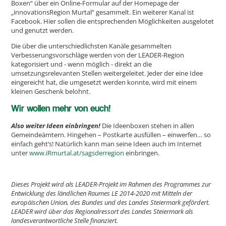
Boxen“ über ein Online-Formular auf der Homepage der
„innovationsRegion Murtal“ gesammelt. Ein weiterer Kanal ist
Facebook. Hier sollen die entsprechenden Möglichkeiten ausgelotet
und genutzt werden.
Die über die unterschiedlichsten Kanäle gesammelten
Verbesserungsvorschläge werden von der LEADER-Region
kategorisiert und - wenn möglich - direkt an die
umsetzungsrelevanten Stellen weitergeleitet. Jeder der eine Idee
eingereicht hat, die umgesetzt werden konnte, wird mit einem
kleinen Geschenk belohnt.
Wir wollen mehr von euch!
Also weiter Ideen einbringen!
Die Ideenboxen stehen in allen
Gemeindeämtern. Hingehen – Postkarte ausfüllen – einwerfen… so
einfach geht‘s! Natürlich kann man seine Ideen auch im Internet
unter
www.iRmurtal.at/sagsderregion
einbringen.
Dieses Projekt wird als LEADER-Projekt im Rahmen des Programmes zur
Entwicklung des ländlichen Raumes LE 2014-2020 mit Mitteln der
europäischen Union, des Bundes und des Landes Steiermark gefördert.
LEADER wird über das Regionalressort des Landes Steiermark als
landesverantwortliche Stelle finanziert.