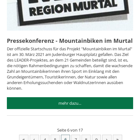
Pressekonferenz - Mountainbiken im Murtal
Der offizielle Startschuss für das Projekt "Mountainbiken im Murtal"
ist am 30. März 2021 am Judenburger Hauptplatz gefallen. Das Ziel
des LEADER-Projektes, an dem 21 Gemeinden beteiligt sind, ist es,
die nötigen Rahmenbedingungen zu schaffen, damit die wachsende
Zahl an MountainbikerInnen ihren Sport im Einklang mit den
Grundeigentümern, TouristikerInnen, der Natur sowie allen
anderen Erholungssuchenden oder WaldnutzerInnen ausüben
können.
mehr dazu...
Seite 6 von 17
«
‹
›
»
6
4
5
7
8
9