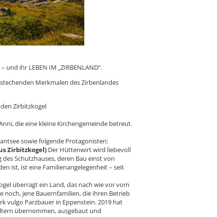
n – und ihr LEBEN IM „ZIRBENLAND“.
usstechenden Merkmalen des Zirbenlandes
den Zirbitzkogel
nni, die eine kleine Kirchengemeinde betreut.
antsee sowie folgende Protagonisten:
s Zirbitzkogel)
Der Hüttenwirt wird liebevoll
ng des Schutzhauses, deren Bau einst von
 ist, ist eine Familienangelegenheit – seit
kogel überragt ein Land, das nach wie vor vom
ie noch, jene Bauernfamilien, die ihren Betrieb
erk vulgo Parzbauer in Eppenstein. 2019 hat
 Eltern übernommen, ausgebaut und