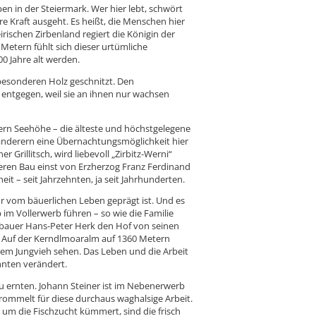
pen in der Steiermark. Wer hier lebt, schwört
e Kraft ausgeht. Es heißt, die Menschen hier
irischen Zirbenland regiert die Königin der
Metern fühlt sich dieser urtümliche
 Jahre alt werden.
besonderen Holz geschnitzt. Den
entgegen, weil sie an ihnen nur wachsen
ern Seehöhe – die älteste und höchstgelegene
Wanderern eine Übernachtungsmöglichkeit hier
 Grillitsch, wird liebevoll „Zirbitz-Werni“
eren Bau einst von Erzherzog Franz Ferdinand
it – seit Jahrzehnten, ja seit Jahrhunderten.
or vom bäuerlichen Leben geprägt ist. Und es
b im Vollerwerb führen – so wie die Familie
gbauer Hans-Peter Herk den Hof von seinen
 Auf der Kerndlmoaralm auf 1360 Metern
m Jungvieh sehen. Das Leben und die Arbeit
hnten verändert.
n zu ernten. Johann Steiner ist im Nebenerwerb
ommelt für diese durchaus waghalsige Arbeit.
 um die Fischzucht kümmert, sind die frisch