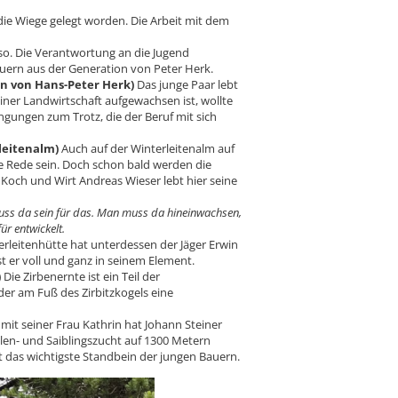
 die Wiege gelegt worden. Die Arbeit mit dem
so. Die Verantwortung an die Jugend
Bauern aus der Generation von Peter Herk.
n von Hans-Peter Herk)
Das junge Paar lebt
einer Landwirtschaft aufgewachsen ist, wollte
gungen zum Trotz, die der Beruf mit sich
rleitenalm)
Auch auf der Winterleitenalm auf
 Rede sein. Doch schon bald werden die
Koch und Wirt Andreas Wieser lebt hier seine
ss da sein für das. Man muss da hineinwachsen,
ür entwickelt.
rleitenhütte hat unterdessen der Jäger Erwin
t er voll und ganz in seinem Element.
)
Die Zirbenernte ist ein Teil der
der am Fuß des Zirbitzkogels eine
it seiner Frau Kathrin hat Johann Steiner
len- und Saiblingszucht auf 1300 Metern
t das wichtigste Standbein der jungen Bauern.