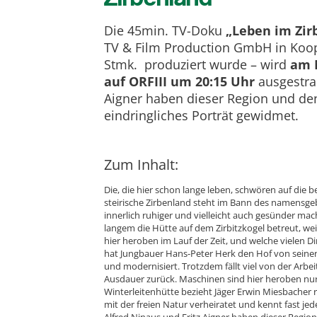
Die 45min. TV-Doku
„Leben im Zir
TV & Film Production GmbH in Koop
Stmk. produziert wurde – wird
am 
auf ORFIII um 20:15 Uhr
ausgestrah
Aigner haben dieser Region und den
eindringliches Porträt gewidmet.
Zum Inhalt:
Die, die hier schon lange leben, schwören auf die b
steirische Zirbenland steht im Bann des namensge
innerlich ruhiger und vielleicht auch gesünder mache
langem die Hütte auf dem Zirbitzkogel betreut, we
hier heroben im Lauf der Zeit, und welche vielen D
hat Jungbauer Hans-Peter Herk den Hof von sein
und modernisiert. Trotzdem fällt viel von der Arb
Ausdauer zurück. Maschinen sind hier heroben nur
Winterleitenhütte bezieht Jäger Erwin Miesbacher 
mit der freien Natur verheiratet und kennt fast jed
Alfred Ninaus und Fritz Aigner haben dieser Region