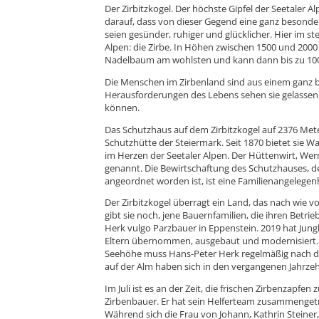
Der Zirbitzkogel. Der höchste Gipfel der Seetaler Al
darauf, dass von dieser Gegend eine ganz besonder
seien gesünder, ruhiger und glücklicher. Hier im ste
Alpen: die Zirbe. In Höhen zwischen 1500 und 2000 
Nadelbaum am wohlsten und kann dann bis zu 1000
Die Menschen im Zirbenland sind aus einem ganz 
Herausforderungen des Lebens sehen sie gelassen 
können.
Das Schutzhaus auf dem Zirbitzkogel auf 2376 Met
Schutzhütte der Steiermark. Seit 1870 bietet sie 
im Herzen der Seetaler Alpen. Der Hüttenwirt, Werner
genannt. Die Bewirtschaftung des Schutzhauses, d
angeordnet worden ist, ist eine Familienangelegenhe
Der Zirbitzkogel überragt ein Land, das nach wie v
gibt sie noch, jene Bauernfamilien, die ihren Betrie
Herk vulgo Parzbauer in Eppenstein. 2019 hat Jun
Eltern übernommen, ausgebaut und modernisiert.
Seehöhe muss Hans-Peter Herk regelmäßig nach de
auf der Alm haben sich in den vergangenen Jahrze
Im Juli ist es an der Zeit, die frischen Zirbenzapfe
Zirbenbauer. Er hat sein Helferteam zusammengetr
Während sich die Frau von Johann, Kathrin Steiner,