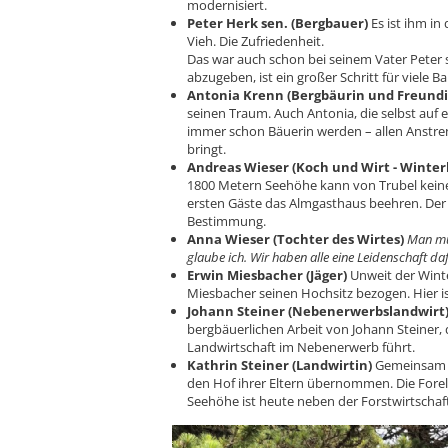
modernisiert.
Peter Herk sen. (Bergbauer)
Es ist ihm in
Vieh. Die Zufriedenheit.
Das war auch schon bei seinem Vater Peter 
abzugeben, ist ein großer Schritt für viele 
Antonia Krenn (Bergbäurin und Freundi
seinen Traum. Auch Antonia, die selbst auf 
immer schon Bäuerin werden – allen Anstren
bringt.
Andreas Wieser (Koch und Wirt - Winte
1800 Metern Seehöhe kann von Trubel keine
ersten Gäste das Almgasthaus beehren. Der 
Bestimmung.
Anna Wieser (Tochter des Wirtes)
Man mu
glaube ich. Wir haben alle eine Leidenschaft daf
Erwin Miesbacher (Jäger)
Unweit der Winte
Miesbacher seinen Hochsitz bezogen. Hier is
Johann Steiner (Nebenerwerbslandwirt
bergbäuerlichen Arbeit von Johann Steiner, 
Landwirtschaft im Nebenerwerb führt.
Kathrin Steiner (Landwirtin)
Gemeinsam m
den Hof ihrer Eltern übernommen. Die Forel
Seehöhe ist heute neben der Forstwirtschaf