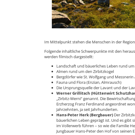
Im Mittelpunkt stehen die Menschen in der Regio
Folgende inhaltliche Schwerpunkte mit den hera
werden filmisch dargestellt:
Landschaft und bäuerliches Leben rund um 
Almen rund um den Zirbitzkogel
Bergdörfer wie St. Wolfgang und Messnerin A
Fauna und Flora (Enzian, Almrausch)
Die Ursprungsquelle der Lavant und der Lav
Werner Grillitsch (Hüttenwirt Schutzhau
„Zirbitz-Werni“ genannt. Die Bewirtschaftu
Erzherzog Franz Ferdinand angeordnet worden
Jahrzehnten, ja seit Jahrhunderten.
Hans-Peter Herk (Bergbauer)
Der Zirbitz
bäuerlichen Leben geprägt ist. Und es gibt s
im Vollerwerb führen – so wie die Familie H
Jungbauer Hans-Peter den Hof von seinen