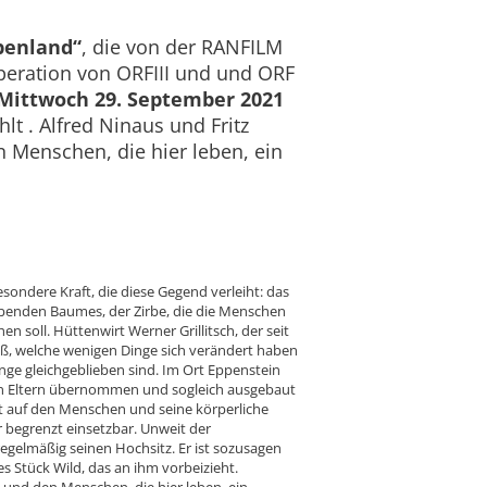
benland“
, die von der RANFILM
eration von ORFIII und und ORF
Mittwoch 29. September 2021
lt . Alfred Ninaus und Fritz
 Menschen, die hier leben, ein
esondere Kraft, die diese Gegend verleiht: das
benden Baumes, der Zirbe, die die Menschen
n soll. Hüttenwirt Werner Grillitsch, der seit
iß, welche wenigen Dinge sich verändert haben
inge gleichgeblieben sind. Im Ort Eppenstein
en Eltern übernommen und sogleich ausgebaut
eit auf den Menschen und seine körperliche
 begrenzt einsetzbar. Unweit der
regelmäßig seinen Hochsitz. Er ist sozusagen
es Stück Wild, das an ihm vorbeizieht.
 und den Menschen, die hier leben, ein