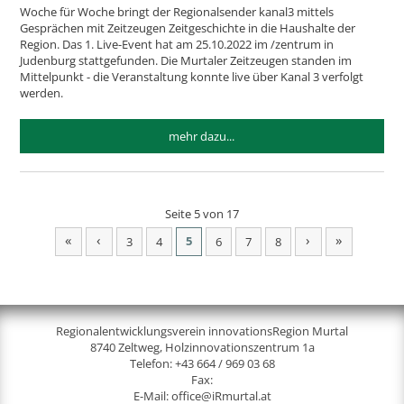
Woche für Woche bringt der Regionalsender kanal3 mittels
Gesprächen mit Zeitzeugen Zeitgeschichte in die Haushalte der
Region. Das 1. Live-Event hat am 25.10.2022 im /zentrum in
Judenburg stattgefunden. Die Murtaler Zeitzeugen standen im
Mittelpunkt - die Veranstaltung konnte live über Kanal 3 verfolgt
werden.
mehr dazu...
Seite 5 von 17
«
‹
›
»
5
3
4
6
7
8
Regionalentwicklungsverein innovationsRegion Murtal
8740 Zeltweg, Holzinnovationszentrum 1a
Telefon:
+43 664 / 969 03 68
Fax:
E-Mail:
office@iRmurtal.at