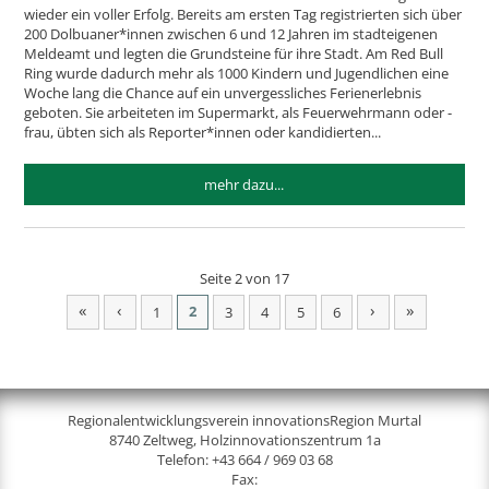
wieder ein voller Erfolg. Bereits am ersten Tag registrierten sich über
200 Dolbuaner*innen zwischen 6 und 12 Jahren im stadteigenen
Meldeamt und legten die Grundsteine für ihre Stadt. Am Red Bull
Ring wurde dadurch mehr als 1000 Kindern und Jugendlichen eine
Woche lang die Chance auf ein unvergessliches Ferienerlebnis
geboten. Sie arbeiteten im Supermarkt, als Feuerwehrmann oder -
frau, übten sich als Reporter*innen oder kandidierten...
mehr dazu...
Seite 2 von 17
«
‹
›
»
2
1
3
4
5
6
Regionalentwicklungsverein innovationsRegion Murtal
8740 Zeltweg, Holzinnovationszentrum 1a
Telefon:
+43 664 / 969 03 68
Fax: